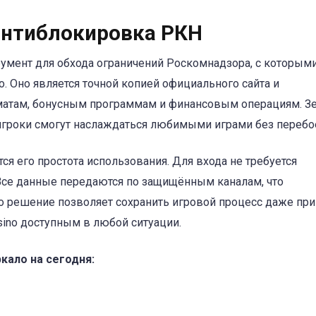
 антиблокировка РКН
румент для обхода ограничений Роскомнадзора, с которым
о. Оно является точной копией официального сайта и
матам, бонусным программам и финансовым операциям. З
о игроки смогут наслаждаться любимыми играми без перебо
я его простота использования. Для входа не требуется
Все данные передаются по защищённым каналам, что
о решение позволяет сохранить игровой процесс даже при
asino доступным в любой ситуации.
кало на сегодня: