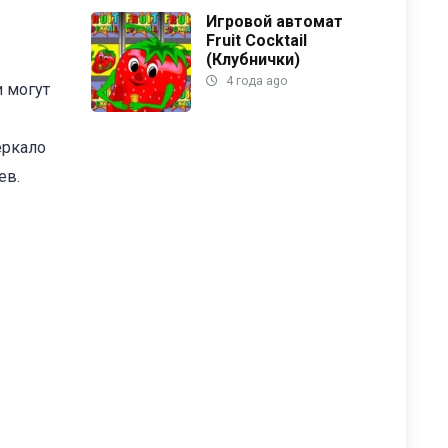
Игровой автомат
Fruit Cocktail
(Клубнички)
4 года ago
и могут
еркало
ев.