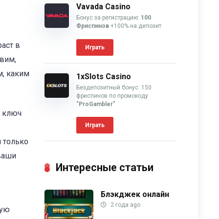
Vavada Casino
Бонус за регистрацию:
100
Фриспинов
+100% на депозит
раст в
Играть
авим,
м, каким
1xSlots Casino
Бездепозитный бонус: 150
фриспинов по промокоду
"ProGambler"
т ключ
Играть
й только
ваши
Интересные статьи
Блэкджек онлайн
2 года ago
ную