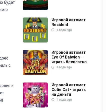
но будет
жете
Игровой автомат
Resident
4 года ago
,
Игровой автомат
Eye Of Babylon —
адрес
играть бесплатно
филь с
4 года ago
Игровой автомат
дения и
Cutie Cat • играть
ет
на деньги
и)
4 года ago