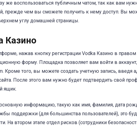
разу же воспользоваться публичным чатом, так как вам нуж
ей, прежде чем вы сможете получить к нему доступ. Вы мо
 верхнем углу домашней страницы.
a Казино
атформе, нажав кнопку регистрации Vodka Казино в правом
ационную форму. Площадка позволяет вам войти в аккаунт
m. Кроме того, вы можете создать учетную запись, введя 
сайта. После этого вам нужно будет подтвердить свой про
й ящик.
основную информацию, такую ​​как имя, фамилия, дата рож
жбы поддержки (для большинства пользователей), это буд
и. На втором этапе отдел рисков (сотрудники безопасност