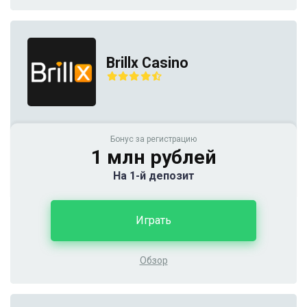
Brillx Casino
Бонус за регистрацию
1 млн рублей
На 1-й депозит
Играть
Обзор