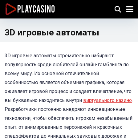
3D игровые автоматы
3D игровые автоматы стремительно набирают
популярность среди любителей онлайн-гэмблинга по
всему миру. Их основной отличительной
особенностью является объемная графика, которая
оживляет игровой процесс и создает впечатление, что
вы буквально находитесь внутри
виртуального казино
.
Разработчики постоянно внедряют инновационные
технологии, чтобы обеспечить игрокам незабываемый
опыт: от анимированных персонажей и красочных
спецэффектов до уникальных звуковых дорожек и