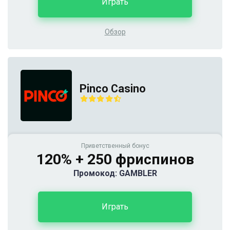
Играть
Обзор
Pinco Casino
Приветственный бонус
120% + 250 фриспинов
Промокод: GAMBLER
Играть