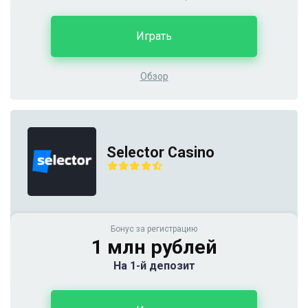
Играть
Обзор
Selector Casino
Бонус за регистрацию
1 млн рублей
На 1-й депозит