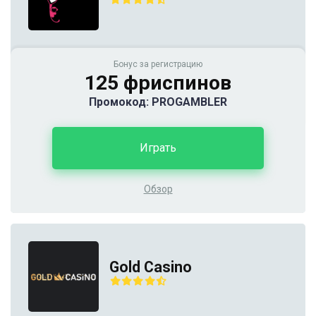
Бонус за регистрацию
125 фриспинов
Промокод: PROGAMBLER
Играть
Обзор
Gold Casino