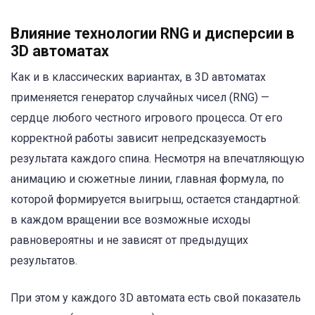
Влияние технологии RNG и дисперсии в
3D автоматах
Как и в классических вариантах, в 3D автоматах
применяется генератор случайных чисел (RNG) —
сердце любого честного игрового процесса. От его
корректной работы зависит непредсказуемость
результата каждого спина. Несмотря на впечатляющую
анимацию и сюжетные линии, главная формула, по
которой формируется выигрыш, остается стандартной:
в каждом вращении все возможные исходы
равновероятны и не зависят от предыдущих
результатов.
При этом у каждого 3D автомата есть свой показатель