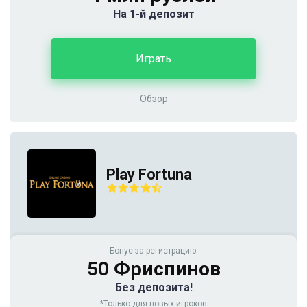
На 1-й депозит
Играть
Обзор
Play Fortuna
Бонус за регистрацию:
50 Фриспинов
Без депозита!
*Только для новых игроков