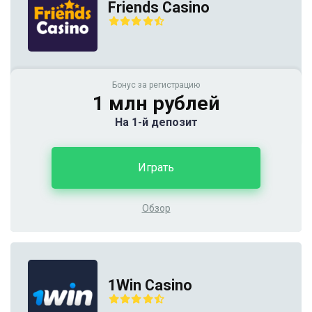
Friends Casino
Бонус за регистрацию
1 млн рублей
На 1-й депозит
Играть
Обзор
1Win Casino