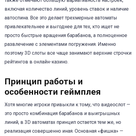
также отмечают большую вариативность настроек,
включая количество линий, уровень ставок и наличие
автоспина. Все это делает трехмерные автоматы
привлекательнее и выгоднее для тех, кто ищет не
просто быстрые вращения барабанов, а полноценное
развлечение с элементами погружения. Именно
поэтому 3D слоты все чаще занимают верхние строчки
рейтингов в онлайн-казино.
Принцип работы и
особенности геймплея
Хотя многие игроки привыкли к тому, что видеослот —
это просто комбинация барабанов и выигрышных
линий, в 3D автоматах принцип остается тем же, но
реализация совершенно иная. Основная «фишка» —