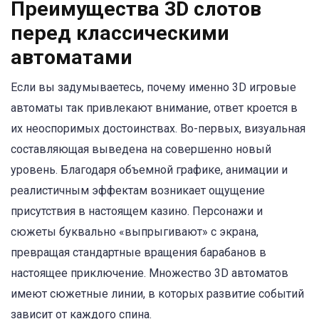
Преимущества 3D слотов
перед классическими
автоматами
Если вы задумываетесь, почему именно 3D игровые
автоматы так привлекают внимание, ответ кроется в
их неоспоримых достоинствах. Во-первых, визуальная
составляющая выведена на совершенно новый
уровень. Благодаря объемной графике, анимации и
реалистичным эффектам возникает ощущение
присутствия в настоящем казино. Персонажи и
сюжеты буквально «выпрыгивают» с экрана,
превращая стандартные вращения барабанов в
настоящее приключение. Множество 3D автоматов
имеют сюжетные линии, в которых развитие событий
зависит от каждого спина.