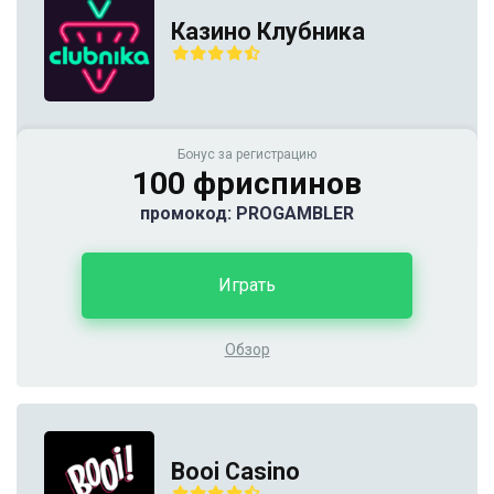
Казино Клубника
Бонус за регистрацию
100 фриспинов
промокод: PROGAMBLER
Играть
Обзор
Booi Casino