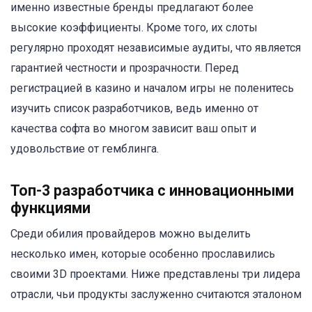
именно известные бренды предлагают более
высокие коэффициенты. Кроме того, их слоты
регулярно проходят независимые аудиты, что является
гарантией честности и прозрачности. Перед
регистрацией в казино и началом игры не поленитесь
изучить список разработчиков, ведь именно от
качества софта во многом зависит ваш опыт и
удовольствие от гемблинга.
Топ-3 разработчика с инновационными
функциями
Среди обилия провайдеров можно выделить
несколько имен, которые особенно прославились
своими 3D проектами. Ниже представлены три лидера
отрасли, чьи продукты заслуженно считаются эталоном