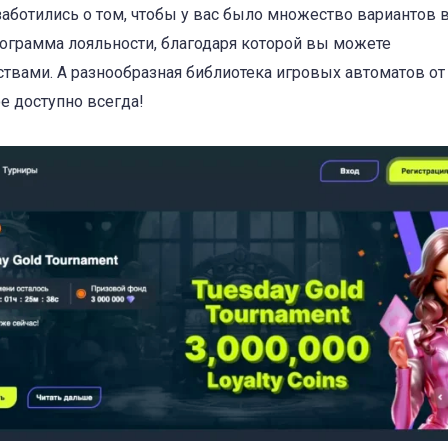
аботились о том, чтобы у вас было множество вариантов
рограмма лояльности, благодаря которой вы можете
вами. А разнообразная библиотека игровых автоматов от
е доступно всегда!