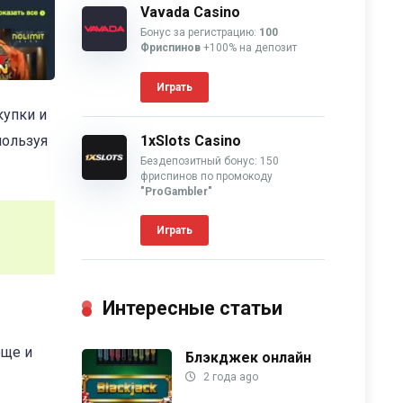
Vavada Casino
Бонус за регистрацию:
100
Фриспинов
+100% на депозит
Играть
купки и
пользуя
1xSlots Casino
Бездепозитный бонус: 150
фриспинов по промокоду
"ProGambler"
Играть
Интересные статьи
още и
Блэкджек онлайн
2 года ago