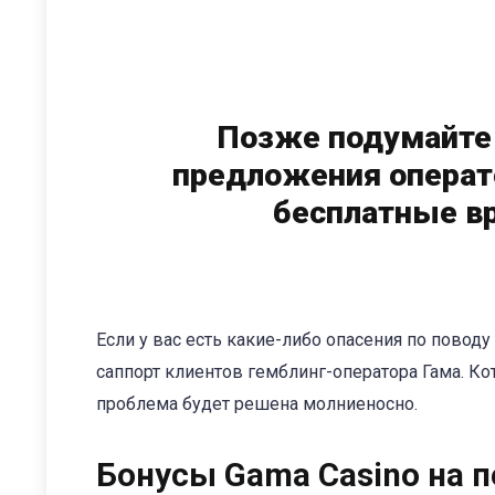
Позже подумайте 
предложения операто
бесплатные вр
Если у вас есть какие-либо опасения по поводу
саппорт клиентов гемблинг-оператора Гама. Ко
проблема будет решена молниеносно.
Бонусы Gama Casino на 