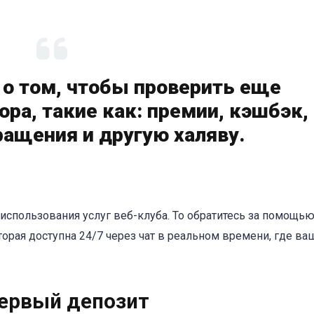
о том, чтобы проверить еще
ра, такие как: премии, кэшбэк,
ащения и другую халяву.
 использования услуг веб-клуба. То обратитесь за помощью
торая доступна 24/7 через чат в реальном времени, где ва
первый депозит