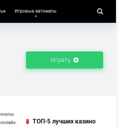
тьи
Игровые автоматы
Играть
бонусы
ТОП-5 лучших казино
 онлайн