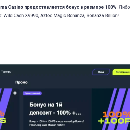
ma Casino предоставляется бонус в размере 100%
. Либо
: Wild Cash X9990, Aztec Magic Bonanza, Bonanza Billion!