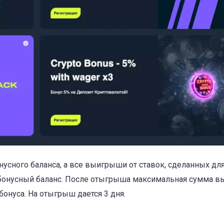
нусного баланса, а все выигрыши от ставок, сделанных дл
бонусный баланс. После отыгрыша максимальная сумма в
онуса. На отыгрыш дается 3 дня.