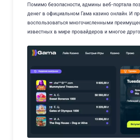
Помимо безопасности, админы веб-портала поз
денег в официальном Гама казино онлайн. И п
воспользоваться многочисленными преимущест
известных в мире провайдеров и многое друго