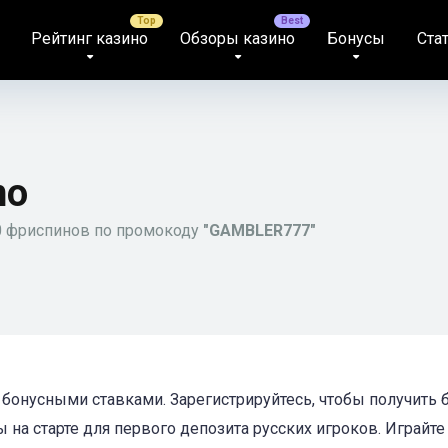
Рейтинг казино
Обзоры казино
Бонусы
Ста
no
0 фриспинов по промокоду
"GAMBLER777"
 бонусными ставками. Зарегистрируйтесь, чтобы получить 
на старте для первого депозита русских игроков. Играйте