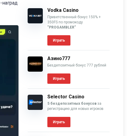
-наград
Vodka Casino
Приветственный бонус 150% +
350FS по промокоду
"PROGAMBLER"
Играть
Азино777
Бездепозитный бонус 777 рублей
Играть
Selector Casino
5 бездепозитных бонусов
за
регистрацию для новых игроков
Играть