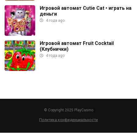
Игровой автомат Cutie Cat • играть на
деньги
4 года ago
Игровой автомат Fruit Cocktail
(Клубнички)
4 года ago
© Copyright 2025 PlayCasino
Политика конфиденциальности