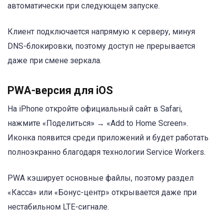
автоматически при следующем запуске.
Клиент подключается напрямую к серверу, минуя
DNS-блокировки, поэтому доступ не прерывается
даже при смене зеркала.
PWA-версия для iOS
На iPhone откройте официальный сайт в Safari,
нажмите «Поделиться» → «Add to Home Screen».
Иконка появится среди приложений и будет работать
полноэкранно благодаря технологии Service Workers.
PWA кэширует основные файлы, поэтому раздел
«Касса» или «Бонус-центр» открывается даже при
нестабильном LTE-сигнале.