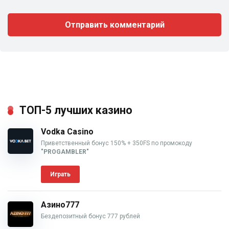
ТОП-5 лучших казино
Vodka Casino
Приветственный бонус 150% + 350FS по промокоду
"PROGAMBLER"
Играть
Азино777
Бездепозитный бонус 777 рублей