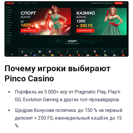
Почему игроки выбирают
Pinco Casino
Портфель из 5 000+ игр от Pragmatic Play, Play’n
GO, Evolution Gaming и других топ-провайдеров.
Щедрая бонусная политика: до 150 % на первый
депозит + 250 FS, еженедельный кэшбэк до 15
%.