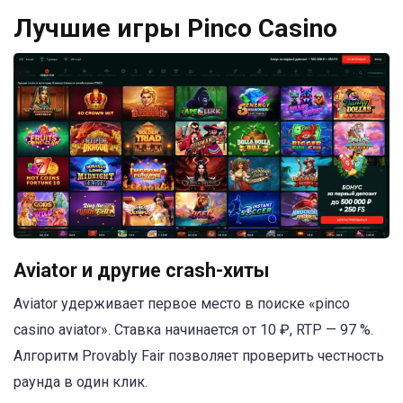
Лучшие игры Pinco Casino
Aviator и другие crash-хиты
Aviator удерживает первое место в поиске «pinco
casino aviator». Ставка начинается от 10 ₽, RTP — 97 %.
Алгоритм Provably Fair позволяет проверить честность
раунда в один клик.