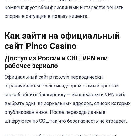
компенсирует сбои фриспинами и старается решать
спорные ситуации в пользу клиента.
Как зайти на официальный
сайт Pinco Casino
Доступ из России и СНГ: VPN или
рабочее зеркало
Официальный сайт pinco.win периодически
ограничивается Роскомнадзором. Самый простой
способ обойти блокировку — использовать VPN либо
выбрать один из зеркальных адресов, список которых
опубликован ниже. После перехода данные
шифруются по SSL, так что безопасность не страдает.