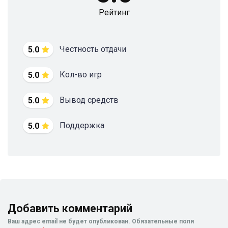
Рейтинг
Честность отдачи
5.0
Кол-во игр
5.0
Вывод средств
5.0
Поддержка
5.0
Добавить комментарий
Ваш адрес email не будет опубликован.
Обязательные поля