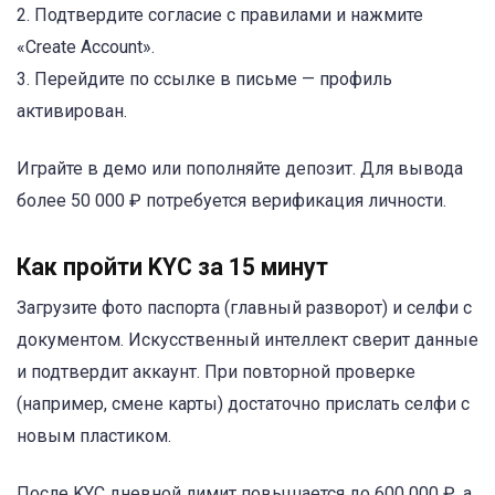
2. Подтвердите согласие с правилами и нажмите
«Create Account».
3. Перейдите по ссылке в письме — профиль
активирован.
Играйте в демо или пополняйте депозит. Для вывода
более 50 000 ₽ потребуется верификация личности.
Как пройти KYC за 15 минут
Загрузите фото паспорта (главный разворот) и селфи с
документом. Искусственный интеллект сверит данные
и подтвердит аккаунт. При повторной проверке
(например, смене карты) достаточно прислать селфи с
новым пластиком.
После KYC дневной лимит повышается до 600 000 ₽, а