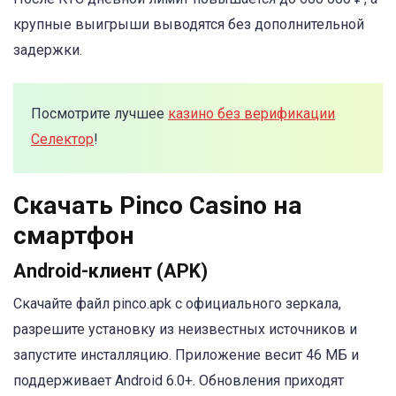
крупные выигрыши выводятся без дополнительной
задержки.
Посмотрите лучшее
казино без верификации
Селектор
!
Скачать Pinco Casino на
смартфон
Android-клиент (APK)
Скачайте файл pinco.apk с официального зеркала,
разрешите установку из неизвестных источников и
запустите инсталляцию. Приложение весит 46 МБ и
поддерживает Android 6.0+. Обновления приходят