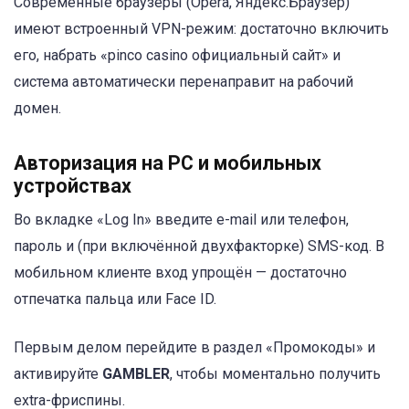
Современные браузеры (Opera, Яндекс.Браузер)
имеют встроенный VPN-режим: достаточно включить
его, набрать «pinco casino официальный сайт» и
система автоматически перенаправит на рабочий
домен.
Авторизация на PC и мобильных
устройствах
Во вкладке «Log In» введите e-mail или телефон,
пароль и (при включённой двухфакторке) SMS-код. В
мобильном клиенте вход упрощён — достаточно
отпечатка пальца или Face ID.
Первым делом перейдите в раздел «Промокоды» и
активируйте
GAMBLER
, чтобы моментально получить
extra-фриспины.