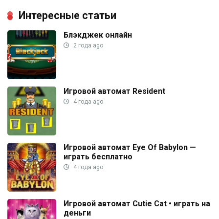
Интересные статьи
Блэкджек онлайн
2 года ago
Игровой автомат Resident
4 года ago
Игровой автомат Eye Of Babylon —
играть бесплатно
4 года ago
Игровой автомат Cutie Cat • играть на
деньги