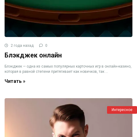
2 года назад
0
Блэкджек онлайн
Блэкджек — одна из самых популярных карточных игр в онлайн-казино,
которая в равной степени притягивает как новичков, так ...
Читать »
Интересное