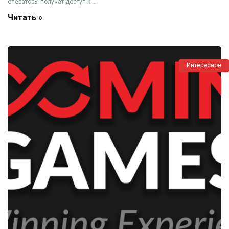
операторы получат доступ к ...
Читать »
Интересное