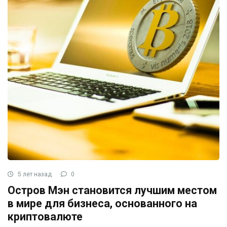
5 лет назад
0
Остров Мэн становится лучшим местом
в мире для бизнеса, основанного на
криптовалюте