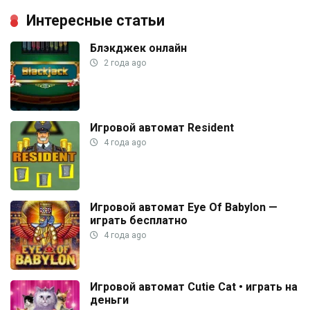
Интересные статьи
Блэкджек онлайн
2 года ago
Игровой автомат Resident
4 года ago
Игровой автомат Eye Of Babylon —
играть бесплатно
4 года ago
Игровой автомат Cutie Cat • играть на
деньги