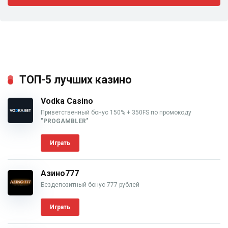
ТОП-5 лучших казино
Vodka Casino
Приветственный бонус 150% + 350FS по промокоду
"PROGAMBLER"
Играть
Азино777
Бездепозитный бонус 777 рублей
Играть