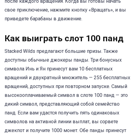
после каждого вращения. Когда вы готовы начать
свое приключение, нажмите кнопку «Вращать», и вы
приведете барабаны в движение.
Как выиграть слот 100 панд
Stacked Wilds предлагают большие призы. Также
доступны обычные джокеры панды. Три бонусных
символа Инь и Ян принесут вам 10 бесплатных
вращений и двукратный множитель — 255 бесплатных
вращений, доступных при повторном запуске. Самый
высокооплачиваемый символ в слоте 100 панд — это
дикий символ, представляющий собой семейство
панд. Если вам удастся получить пять одинаковых
символов на активной линии выплат, вы сорвете
джекпот и получите 1000 монет. Обе панды принесут