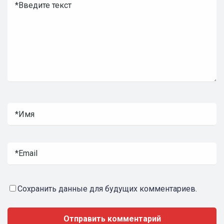
Сохранить данные для будущих комментариев.