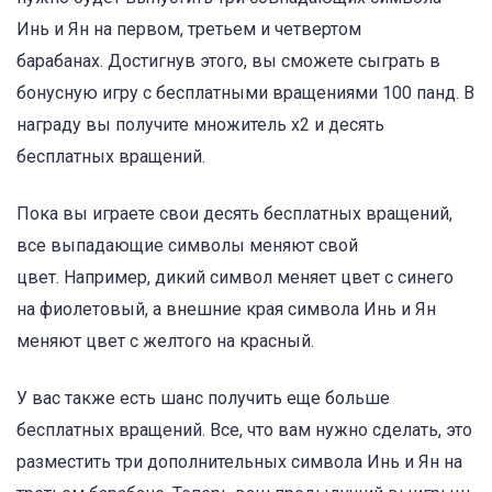
Инь и Ян на первом, третьем и четвертом
барабанах. Достигнув этого, вы сможете сыграть в
бонусную игру с бесплатными вращениями 100 панд. В
награду вы получите множитель х2 и десять
бесплатных вращений.
Пока вы играете свои десять бесплатных вращений,
все выпадающие символы меняют свой
цвет. Например, дикий символ меняет цвет с синего
на фиолетовый, а внешние края символа Инь и Ян
меняют цвет с желтого на красный.
У вас также есть шанс получить еще больше
бесплатных вращений. Все, что вам нужно сделать, это
разместить три дополнительных символа Инь и Ян на