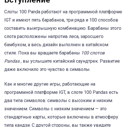
Слоты 100 Panda работают на программной платформе
IGT и имеют пять барабанов, три ряда и 100 способов
составить выигрышную комбинацию. Барабаны этого
слота расположены напротив леса, заросшего
бамбуком, а весь дизайн выполнен в китайском
стиле. Пока вы вращаете барабаны
100 слотов
Pandas
, вы услышите китайский саундтрек. Развитие
даже включило это чувство в символы.
Как и многие другие игры, работающие на
программной платформе IGT, в слоте 100 Pandas есть
два типа символов: символы с высоким и низким
значением. Символы с низким значением — это
стандартные карты, которые включены в атмосферу
типа кандзи. С другой стороны, вы также увидите