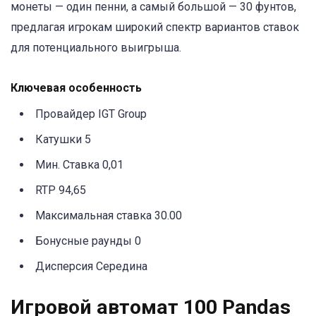
монеты — один пенни, а самый большой — 30 фунтов,
предлагая игрокам широкий спектр вариантов ставок
для потенциального выигрыша.
Ключевая особенность
Провайдер IGT Group
Катушки 5
Мин. Ставка 0,01
RTP 94,65
Максимальная ставка 30.00
Бонусные раунды 0
Дисперсия Середина
Игровой автомат 100 Pandas