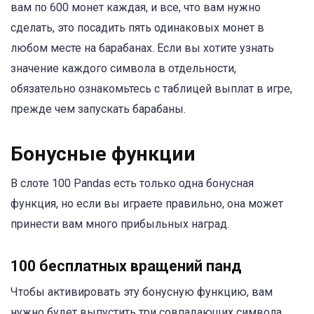
вам по 600 монет каждая, и все, что вам нужно
сделать, это посадить пять одинаковых монет в
любом месте на барабанах. Если вы хотите узнать
значение каждого символа в отдельности,
обязательно ознакомьтесь с таблицей выплат в игре,
прежде чем запускать барабаны.
Бонусные функции
В слоте 100 Pandas есть только одна бонусная
функция, но если вы играете правильно, она может
принести вам много прибыльных наград.
100 бесплатных вращений панд
Чтобы активировать эту бонусную функцию, вам
нужно будет выпустить три совпадающих символа