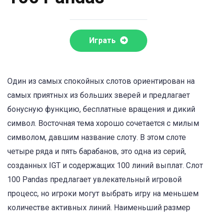
Играть
Один из самых спокойных слотов ориентирован на
самых приятных из больших зверей и предлагает
бонусную функцию, бесплатные вращения и дикий
символ. Восточная тема хорошо сочетается с милым
символом, давшим название слоту. В этом слоте
четыре ряда и пять барабанов, это одна из серий,
созданных IGT и содержащих 100 линий выплат. Слот
100 Pandas предлагает увлекательный игровой
процесс, но игроки могут выбрать игру на меньшем
количестве активных линий. Наименьший размер