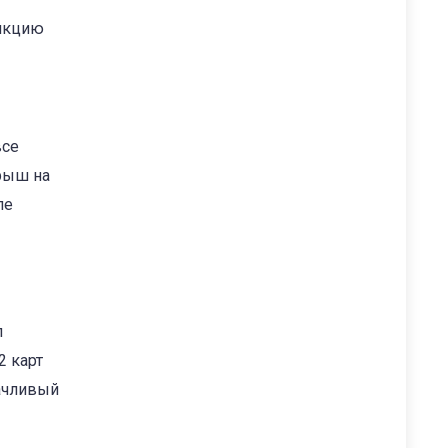
ункцию
все
рыш на
ле
л
2 карт
дачливый