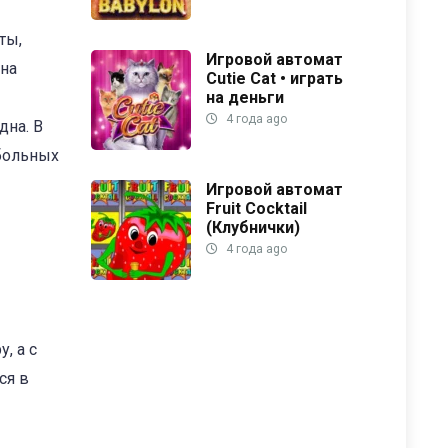
ты,
Игровой автомат
ена
Cutie Cat • играть
на деньги
4 года ago
дна. В
тбольных
Игровой автомат
Fruit Cocktail
(Клубнички)
4 года ago
, а с
ся в