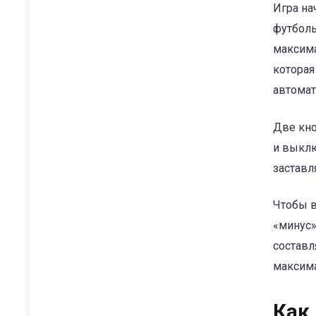
Игра на
футболь
максима
которая
автомат
Две кно
и выклю
заставл
Чтобы в
«минус»
составл
максима
Как