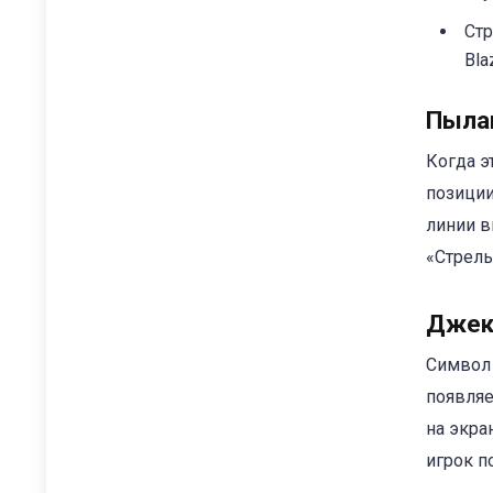
Стр
Bla
Пыла
Когда э
позиции
линии в
«Стрель
Джек
Символ 
появляе
на экра
игрок п