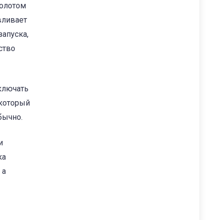
золотом
вливает
запуска,
ство
ключать
 который
бычно.
и
ка
 а