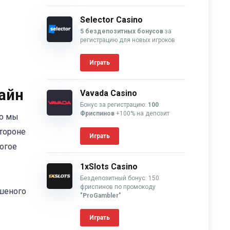
Selector Casino
5 бездепозитных бонусов
за
регистрацию для новых игроков
Играть
айн
Vavada Casino
Бонус за регистрацию:
100
Фриспинов
+100% на депозит
то мы
стороне
Играть
ногое
1xSlots Casino
Бездепозитный бонус: 150
фриспинов по промокоду
ешеного
"ProGambler"
Играть