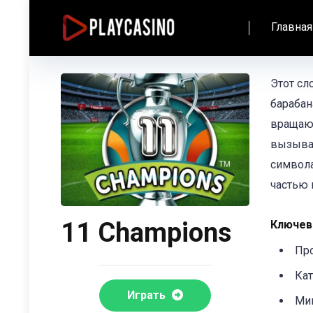
Главная
Этот сл
барабан
вращают
вызыва
символа
частью 
11 Champions
Ключев
Про
Ка
Играть
Мин