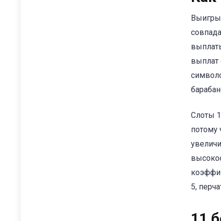
Выигрыш
совпад
выплаты
выплат 
символо
барабан
Слоты 1
потому 
увеличи
высоко
коэффиц
5, перча
11 