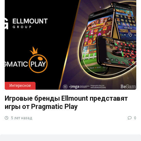
Интересное
Игровые бренды Ellmount представят
игры от Pragmatic Play
5 лет назад
0