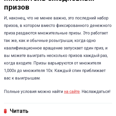
призов
И, наконец, что не менее важно, это последний набор
призов, в котором вместо фиксированного денежного
приза раздаются множительные призы. Это работает
так же, как и обычные розыгрыши, когда одно
квалификационное вращение запускает один приз, и
вы можете выиграть несколько призов каждый раз,
когда входите. Призы варьируются от множителя
1,000x до множителя 10x. Каждый спин приближает
вас к выигрышам.
Полные условия можно найти
на сайте
. Наслаждаться!
Читать