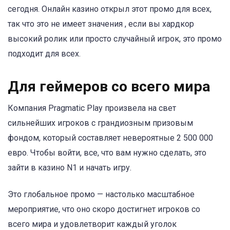
сегодня. Онлайн казино открыл этот промо для всех,
так что это не имеет значения , если вы хардкор
высокий ролик или просто случайный игрок, это промо
подходит для всех.
Для геймеров со всего мира
Компания Pragmatic Play произвела на свет
сильнейших игроков с грандиозным призовым
фондом, который составляет невероятные 2 500 000
евро. Чтобы войти, все, что вам нужно сделать, это
зайти в казино N1 и начать игру.
Это глобальное промо — настолько масштабное
мероприятие, что оно скоро достигнет игроков со
всего мира и удовлетворит каждый уголок