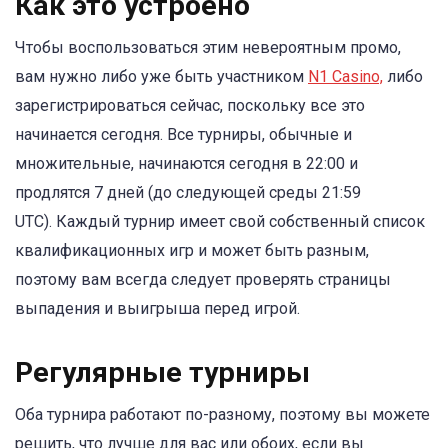
Как это устроено
Чтобы воспользоваться этим невероятным промо,
вам нужно либо уже быть участником
N1 Casino,
либо
зарегистрироваться сейчас, поскольку все это
начинается сегодня. Все турниры, обычные и
множительные, начинаются сегодня в 22:00 и
продлятся 7 дней (до следующей среды 21:59
UTC). Каждый турнир имеет свой собственный список
квалификационных игр и может быть разным,
поэтому вам всегда следует проверять страницы
выпадения и выигрыша перед игрой.
Регулярные турниры
Оба турнира работают по-разному, поэтому вы можете
решить, что лучше для вас или обоих, если вы