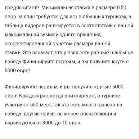
предпочитаете. Минимальная ставка в размере 0,50
евро на спин требуется для игр в обычных турнирах, а
таблица лидеров ранжируется в соответствии с вашей
максимальной суммой одного вращения,
скорректированной с учетом размера вашей
ставки. Это означает, что у всех есть равные шансы на
победу.Финишируйте первым, и вы получите крутые
5000 евро!
Финишируйте первым, и вы получите крутые 5000
евро! Каждый раз, когда они стартуют, в турнире
участвуют 550 мест, так что есть много шансов на
победу. другие призы не менее впечатляющи и
варьируются от 3000 до 10 евро.